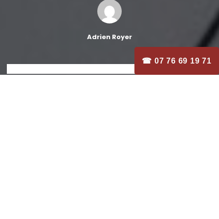
Adrien Royer
☎ 07 76 69 19 71
Déménager est un événement important
qui demande une organisation minutieuse.
Avec un planning bien structuré, chaque
étape se déroule plus sereinement, évitant
les oublis de dernière minute et le stress.
Voici un guide détaillé pour préparer votre
déménagement, étape par étape, que
vous le fassiez seul ou avec l’aide de
professionnels.
De -90 à -60 jours avant le déménagement
Préavis et formalités initiales